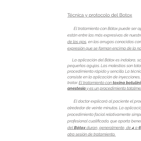
Técnica y
protocolo
del Botox
El tratamiento con Bótox puede ser a
están entre las más expresivas de nuest
de los ojos
, en las arrugas conocidas c
expresión que se forman encima de la na
La aplicación del Bótox es indolora, sol
pequeñas agujas. Las molestias son tota
procedimiento rápido y sencillo. La té
consiste en la aplicación de inyecciones
tratar.
El tratamiento con
toxina botulíni
anestesia
y es un procedimiento totalm
El doctor explicará al paciente el pr
alrededor de veinte minutos. La aplicació
procedimiento facial relativamente simpl
profesional cualificado, que aporta benef
del
Bótox
duran, generalmente, de
4
a
6
otra sesión de tratamiento.