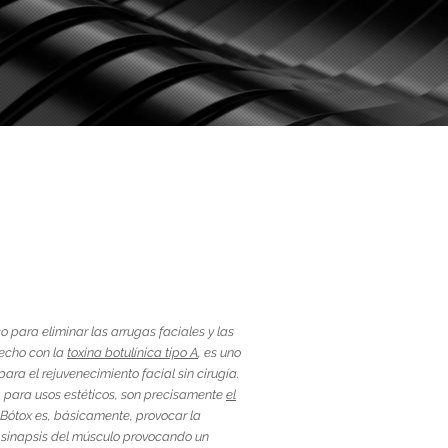
o para eliminar las arrugas faciales y las
hecho con la
toxina botulínica tipo A
, es uno
ara el rejuvenecimiento facial sin cirugía.
para usos estéticos, son precisamente
el
 Bótox es, básicamente, provocar la
la sinapsis del músculo provocando un