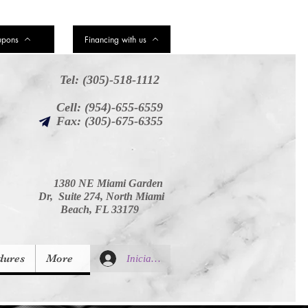
upons
Financing with us
Tel: (305)-518-1112
Cell: (954)-655-6559
Fax: (305)-675-6355
1380 NE Miami Garden
Dr, Suite 274, North Miami
Beach, FL 33179
dures
More
Iniciar sesión