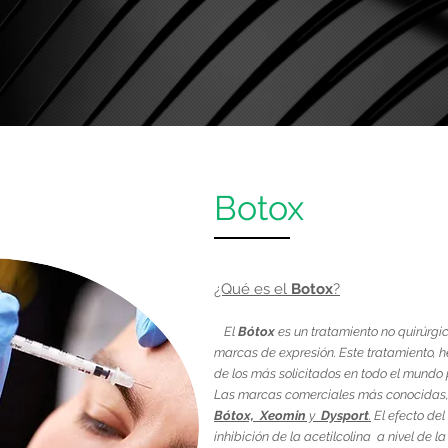
Botox
¿Qué es el
Botox
?
El
Bótox
es un tratamiento no quirúrgic
marcas de expresión. Este tratamiento, 
de los más solicitados en todo el mundo p
Las marcas comerciales más conocidas, 
Bótox, Xeomin
y
Dysport
.
El efecto del
inhibición de la acetilcolina a nivel de 