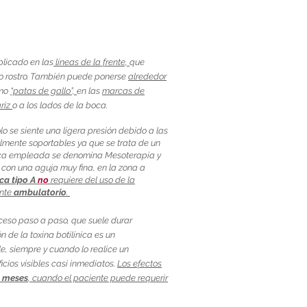
plicado en las
líneas de la frente,
que
ro rostro. También puede ponerse
alrededor
omo
“patas de gallo”,
en las
marcas de
riz
o a los lados de la boca.
o se siente una ligera presión debido a las
lmente soportables ya que se trata de un
cnica empleada se denomina Mesoterapia y
, con una aguja muy fina, en la zona a
ca tipo A
no
requiere del uso de la
ente
ambulatorio
.
oceso paso a paso, que suele durar
n de la toxina botilínica es un
e, siempre y cuando lo realice un
icios visibles casi inmediatos.
Los efectos
 meses
, cuando el paciente puede requerir