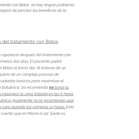
tamiento con Bótox no hay ningún problema,
dejará de percibir los beneficios de la
 del tratamiento con Bótox
n aparecer después del tratamiento con
primeros dos días. El paciente podrá
 Bótox al tercer día. Al tratarse de un
equiere de un complejo proceso de
 cuidados básicos para maximizar el
na botulínica. Se recomienda
no
bajar la
o masajear la zona tratada en las 6 horas
tulínica. Igualmente no se recomienda usar
a cara durante las primeras 24 horas.
Este
 cuenta que en Miami el sol fuerte es