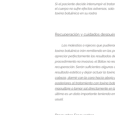
Si el paciente decide interrumpir el tra
el cuerpo no sufre efectos adversos, solo 
toxina botulínica en su rostro.
Recuperación y cuidados después
Las molestias o rojeces que pudiera
toxina botulínica irán remitiendo en los 
apreciar perfectamente los resultados del
procedimiento no invasivo, el Bótox no r
recuperación. Serán suficientes algunos
resultado estético y dejar actuar la toxi
cabeza, dormir con la cara hacia abajo 
posteriores al tratamiento con toxina bo
maquillaje o tomar sol directamente en l
último es un dato importante teniendo en
usual.