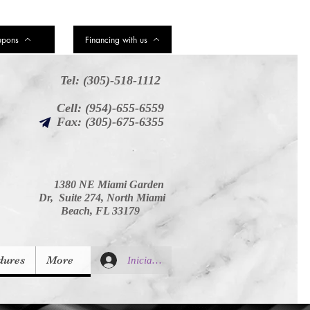
upons
Financing with us
Tel: (305)-518-1112
Cell: (954)-655-6559
Fax: (305)-675-6355
1380 NE Miami Garden
Dr, Suite 274, North Miami
Beach, FL 33179
dures
More
Iniciar sesión