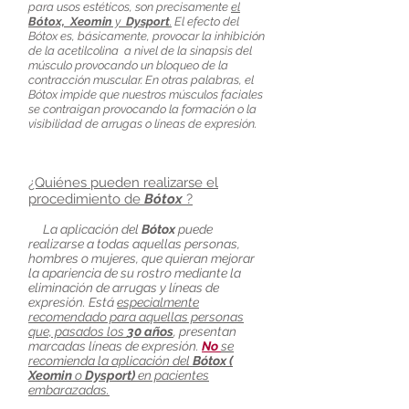
para usos estéticos, son precisamente
el
Bótox, Xeomin
y
Dysport
.
El efecto del
Bótox es, básicamente, provocar la inhibición
de la acetilcolina a nivel de la sinapsis del
músculo provocando un bloqueo de la
contracción muscular. En otras palabras, el
Bótox impide que nuestros músculos faciales
se contraigan provocando la formación o la
visibilidad de arrugas o líneas de expresión.
¿Quiénes pueden realizarse el
procedimiento de
Bótox
?
La aplicación del
Bótox
puede
realizarse a todas aquellas personas,
hombres o mujeres, que quieran mejorar
la apariencia de su rostro mediante la
eliminación de arrugas y líneas de
expresión. Está
especialmente
recomendado para aquellas personas
que, pasados los
30 años
, presentan
marcadas líneas de expresión.
No
se
recomienda la aplicación del
Bótox (
Xeomin
o
Dysport)
en pacientes
embarazadas.