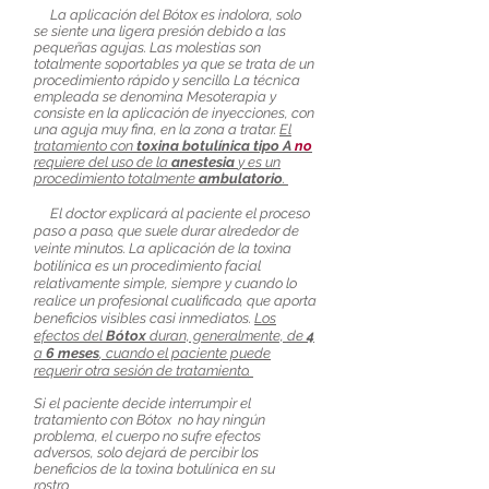
La aplicación del Bótox es indolora, solo
se siente una ligera presión debido a las
pequeñas agujas. Las molestias son
totalmente soportables ya que se trata de un
procedimiento rápido y sencillo. La técnica
empleada se denomina Mesoterapia y
consiste en la aplicación de inyecciones, con
una aguja muy fina, en la zona a tratar.
El
tratamiento con
toxina botulínica tipo A
no
requiere del uso de la
anestesia
y es un
procedimiento totalmente
ambulatorio
.
El doctor explicará al paciente el proceso
paso a paso, que suele durar alrededor de
veinte minutos. La aplicación de la toxina
botilínica es un procedimiento facial
relativamente simple, siempre y cuando lo
realice un profesional cualificado, que aporta
beneficios visibles casi inmediatos.
Los
efectos del
Bótox
duran, generalmente, de
4
a
6 meses
, cuando el paciente puede
requerir otra sesión de tratamiento.
Si el paciente decide interrumpir el
tratamiento con Bótox no hay ningún
problema, el cuerpo no sufre efectos
adversos, solo dejará de percibir los
beneficios de la toxina botulínica en su
rostro.